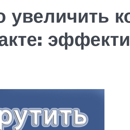
о увеличить к
такте: эффект