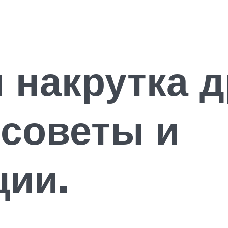
 накрутка д
 советы и
ции.