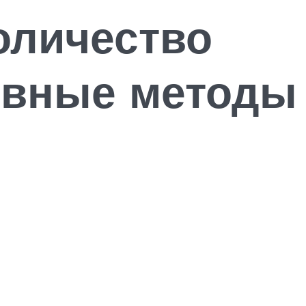
оличество
ивные методы